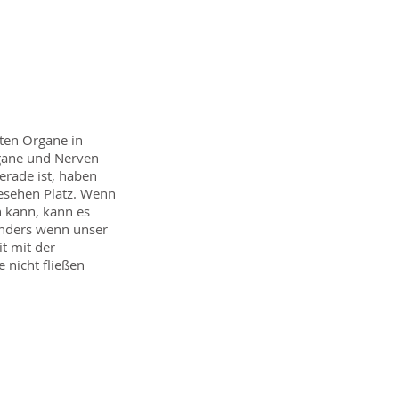
sten Organe in
rgane und Nerven
rade ist, haben
gesehen Platz. Wenn
n kann, kann es
onders wenn unser
it mit der
e nicht fließen