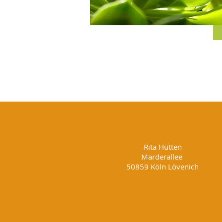
Rita Hütten
Marderallee
50859 Köln Lövenich