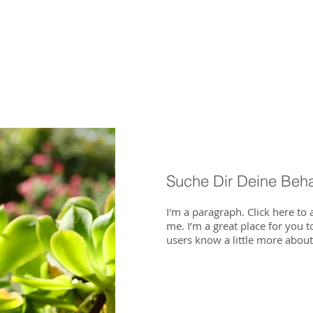
I'm a paragraph. Click here to add yo
text and edit me. I’m a great place for 
tell a story and let your users know a li
more about you.
Suche Dir Deine Beh
I'm a paragraph. Click here to
me. I’m a great place for you to
users know a little more abou