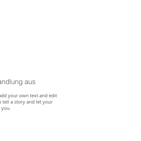
ur own
you to
ttle
andlung aus
 add your own text and edit
 tell a story and let your
t you.